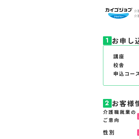
介
介
お申し
1
講座
校舎
申込コー
お客様
2
介護職就業の
ご意向
性別