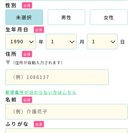
性別
未選択
男性
女性
生年月日
年
月
日
住所
〒
（住所が自動入力されます）
郵便番号が分からない方はこちら
名前
ふりがな