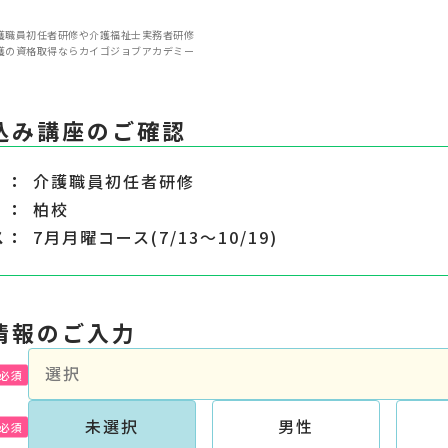
護職員初任者研修や介護福祉士実務者研修
護の資格取得ならカイゴジョブアカデミー
込み講座のご確認
介護職員初任者研修
柏校
ス
7月月曜コース(7/13～10/19)
情報のご入力
未選択
男性