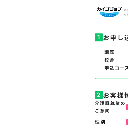
介
介
お申し
1
講座
校舎
申込コー
お客様
2
介護職就業の
ご意向
性別