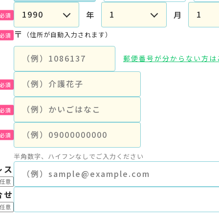
年
月
〒
（住所が自動入力されます）
郵便番号が分からない方は
半角数字、ハイフンなしでご入力ください
レス
合せ