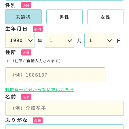
性別
未選択
男性
女性
生年月日
年
月
日
住所
〒
（住所が自動入力されます）
郵便番号が分からない方はこちら
名前
ふりがな